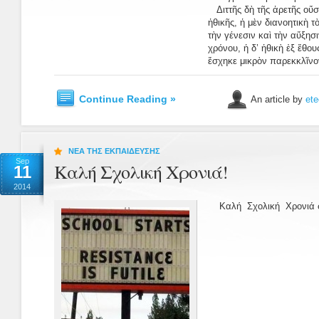
Διττῆς δὴ τῆς ἀρετῆς οὔση
ἠθικῆς, ἡ μὲν διανοητικὴ τ
τὴν γένεσιν καὶ τὴν αὔξησι
χρόνου, ἡ δ’ ἠθικὴ ἐξ ἔθου
ἔσχηκε μικρὸν παρεκκλῖνον
Continue Reading »
An article by
ete
ΝΕΑ ΤΗΣ ΕΚΠΑΙΔΕΥΣΗΣ
Sep
Καλή Σχολική Χρονιά!
11
2014
Καλή Σχολική Χρονιά σε