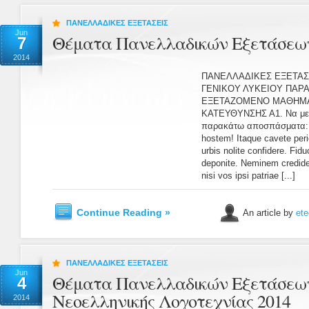
ΠΑΝΕΛΛΑΔΙΚΕΣ ΕΞΕΤΑΣΕΙΣ
Jun
Θέματα Πανελλαδικών Εξετάσεων 
7
2014
ΠΑΝΕΛΛΑΔΙΚΕΣ ΕΞΕΤΑΣΕ
ΓΕΝΙΚΟΥ ΛΥΚΕΙΟΥ ΠΑΡΑ
ΕΞΕΤΑΖΟΜΕΝΟ ΜΑΘΗΜΑ:
ΚΑΤΕΥΘΥΝΣΗΣ Α1. Να μετα
παρακάτω αποσπάσματα: 
hostem! Itaque cavete peri
urbis nolite confidere. Fid
deponite. Neminem credider
nisi vos ipsi patriae [...]
Continue Reading »
An article by
ete
ΠΑΝΕΛΛΑΔΙΚΕΣ ΕΞΕΤΑΣΕΙΣ
Jun
Θέματα Πανελλαδικών Εξετάσεων
4
Νεοελληνικής Λογοτεχνίας 2014
2014