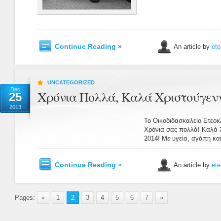
Continue Reading »
An article by
ete
UNCATEGORIZED
Dec
Χρόνια Πολλά, Καλά Χριστούγενν
25
2013
Το Οικοδιδασκαλείο Ετεοκ
Χρόνια σας πολλά! Καλά Χ
2014! Με υγεία, αγάπη και
Continue Reading »
An article by
ete
Pages:
«
1
2
3
4
5
6
7
»