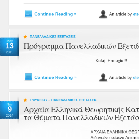
Continue Reading »
An article by
ete
ΠΑΝΕΛΛΑΔΙΚΕΣ ΕΞΕΤΑΣΕΙΣ
May
Πρόγραμμα Πανελλαδικών Εξετά
13
2015
Καλή Επιτυχία!!!
Continue Reading »
An article by
ete
Γ'ΛΥΚΕΙΟΥ
//
ΠΑΝΕΛΛΑΔΙΚΕΣ ΕΞΕΤΑΣΕΙΣ
Nov
Αρχαία Ελληνικά Θεωρητικής Κατ
9
τα Θέματα Πανελλαδικών Εξετάσε
2014
ΑΡΧΑΙΑ ΕΛΛΗΝΙΚΑ ΘΕΩ
Διδαγμένο κείμενο Ἀριστοτ