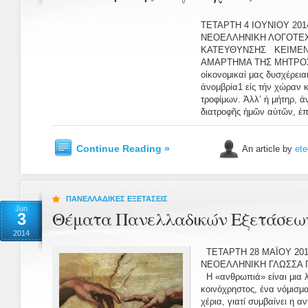
ΤΕΤΑΡΤΗ 4 IOYNIOY 20
ΝΕΟΕΛΛΗΝΙΚΗ ΛΟΓΟΤΕΧ
ΚΑΤΕΥΘΥΝΣΗΣ ΚΕΙΜΕΝΟ
ΑΜΑΡΤΗΜΑ ΤΗΣ ΜΗΤΡΟ
οἰκονομικαί μας δυσχέρει
ἀνομβρία1 εἰς τήν χώραν κ
τροφίμων. Ἀλλ’ ἡ μήτηρ, ἀν
διατροφῆς ἡμῶν αὐτῶν, ἐπη
Continue Reading »
An article by
ete
ΠΑΝΕΛΛΑΔΙΚΕΣ ΕΞΕΤΑΣΕΙΣ
Jun
Θέματα Πανελλαδικών Εξετάσεων
3
2014
ΤΕΤΑΡΤΗ 28 ΜΑΪΟΥ 20
ΝΕΟΕΛΛΗΝΙΚΗ ΓΛΩΣΣΑ 
Η «ανθρωπιά» είναι μια λ
κοινόχρηστος, ένα νόμισμ
χέρια, γιατί συμβαίνει η α