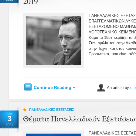
2019
ΠΑΝΕΛΛΑ∆ΙΚΕΣ ΕΞΕΤΑΣ
ΕΠΑΓΓΕΛΜΑΤΙΚΩΝ ΛΥΚΕΙ
ΕΞΕΤΑΖΟΜΕΝΟ ΜΑΘΗΜΑ:
ΛΟΓΟΤΕΧΝΙΚΟ ΚΕΙΜΕΝΟ Ε
Καμύ το 1957 κερδίζει το 
Στην ομιλία του στην Ακαδ
στην Τέχνη και στον κοινων
Προσωπικά, μου είναι αδύν
Continue Reading »
An article by
ete
ΠΑΝΕΛΛΑΔΙΚΕΣ ΕΞΕΤΑΣΕΙΣ
Jan
Θέματα Πανελλαδικών Εξετάσεων
3
2021
ΠΑΝΕΛΛΑΔΙΚΕΣ ΕΞΕΤΑΣΕ