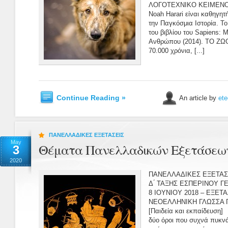
ΛΟΓΟΤΕΧΝΙΚΟ ΚΕΙΜΕΝΟ Ε
Noah Harari είναι καθηγητ
την Παγκόσμια Ιστορία. Το
του βιβλίου του Sapiens: 
Ανθρώπου (2014). ΤΟ Ζ
70.000 χρόνια, [...]
Continue Reading »
An article by
ete
ΠΑΝΕΛΛΑΔΙΚΕΣ ΕΞΕΤΑΣΕΙΣ
May
Θέματα Πανελλαδικών Εξετάσεων
3
2020
ΠΑΝΕΛΛΑΔΙΚΕΣ ΕΞΕΤΑΣΕ
Δ ́ ΤΑΞΗΣ ΕΣΠΕΡΙΝΟΥ 
8 ΙΟΥΝΙΟΥ 2018 – ΕΞΕ
ΝΕΟΕΛΛΗΝΙΚΗ ΓΛΩΣΣΑ 
[Παιδεία και εκπαίδευση]
δύο όροι που συχνά πυκν