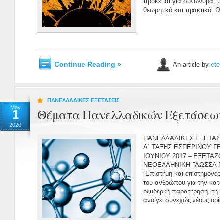
πρόκειται για συνώνυμα, 
θεωρητικό και πρακτικό. Ως 
Continue Reading »
An article by
ete
ΠΑΝΕΛΛΑΔΙΚΕΣ ΕΞΕΤΑΣΕΙΣ
May
Θέματα Πανελλαδικών Εξετάσεων
1
2020
ΠΑΝΕΛΛΑΔΙΚΕΣ ΕΞΕΤΑΣΕ
Δ΄ ΤΑΞΗΣ ΕΣΠΕΡΙΝΟΥ Γ
ΙΟΥΝΙΟΥ 2017 – ΕΞΕΤ
ΝΕΟΕΛΛΗΝΙΚΗ ΓΛΩΣΣΑ 
[Επιστήμη και επιστήμονε
του ανθρώπου για την κατ
οξυδερκή παρατήρηση, τη 
ανοίγει συνεχώς νέους ορίζο