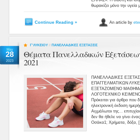
θωρακίζει μόνο την υγεία μ
Continue Reading »
An article by
ete
Γ'ΛΥΚΕΙΟΥ
//
ΠΑΝΕΛΛΑΔΙΚΕΣ ΕΞΕΤΑΣΕΙΣ
May
Θέματα Πανελλαδικών Εξετάσεω
28
2021
2023
ΠΑΝΕΛΛΑΔΙΚΕΣ ΕΞΕΤΑΣ
ΕΠΑΓΓΕΛΜΑΤΙΚΩΝ ΛΥΚΕΙ
ΕΞΕΤΑΖΟΜΕΝΟ ΜΑΘΗΜΑ
ΛΟΓΟΤΕΧΝΙΚΟ ΚΕΙΜΕΝΟ 
Πρόκειται για άρθρο που δ
ηλεκτρονική έκδοση ημερή
Αιχμάλωτοι της… επιτυχία
δεν θα ήθελε να γίνει ένα
Οσάκα1; Χρήματα, δόξα, [.