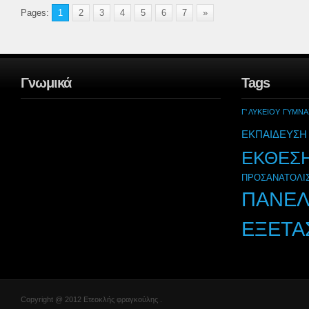
Pages:
1
2
3
4
5
6
7
»
Γνωμικά
Tags
Γ' ΛΥΚΕΙΟΥ
ΓΥΜΝΑ
ΕΚΠΑΙΔΕΥΣΗ
ΕΚΘΕΣ
ΠΡΟΣΑΝΑΤΟΛΙ
ΠΑΝΕΛ
ΕΞΕΤΑ
Copyright @ 2012 Ετεοκλής φραγκούλης .