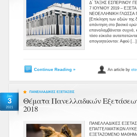
Δ ́ ΤΑΞΗΣ ΕΣΠΕΡΙΝΟΥ 
7 ΙΟΥΝΙΟΥ 2019 – ΕΞΕ
ΝΕΟΕΛΛΗΝΙΚΗ ΓΛΩΣΣΑ 
[Επίκληση των αξιών της δ
απάντηση στο βασικό ερώ
επαναλαμβάνεται συχνά, κ
τόσο εύκολα αυταπατώνται
απογοητεύονται: Αφού [...]
Continue Reading »
An article by
ete
ΠΑΝΕΛΛΑΔΙΚΕΣ ΕΞΕΤΑΣΕΙΣ
Jan
Θέματα Πανελλαδικών Εξετάσεω
3
2018
2021
ΠΑΝΕΛΛΑΔΙΚΕΣ ΕΞΕΤΑΣ
ΕΠΑΓΓΕΛΜΑΤΙΚΩΝ ΛΥΚΕΙ
ΕΞΕΤΑΖΟΜΕΝΟ ΜΑΘΗΜΑ: