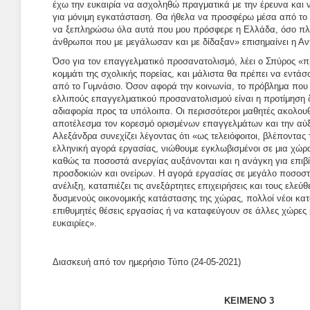
έχω την ευκαιρία να ασχοληθώ πραγματικά με την έρευνα και ν
για μόνιμη εγκατάσταση. Θα ήθελα να προσφέρω μέσα από το 
να ξεπληρώσω όλα αυτά που μου πρόσφερε η Ελλάδα, όσο πληγ
άνθρωποι που με μεγάλωσαν και με δίδαξαν» επισημαίνει η Αν
Όσο για τον επαγγελματικό προσανατολισμό, λέει ο Σπύρος «
κομμάτι της σχολικής πορείας, και μάλιστα θα πρέπει να εντά
από το Γυμνάσιο. Όσον αφορά την κοινωνία, το πρόβλημα που
ελλιπούς επαγγελματικού προσανατολισμού είναι η προτίμηση
αδιαφορία προς τα υπόλοιπα. Οι περισσότεροι μαθητές ακολου
αποτέλεσμα τον κορεσμό ορισμένων επαγγελμάτων και την αύξ
Αλεξάνδρα συνεχίζει λέγοντας ότι «ως τελειόφοιτοι, βλέποντας
ελληνική αγορά εργασίας, νιώθουμε εγκλωβισμένοι σε μια χώ
καθώς τα ποσοστά ανεργίας αυξάνονται και η ανάγκη για επιβ
προσδοκιών και ονείρων. Η αγορά εργασίας σε μεγάλο ποσοστ
ανέλιξη, καταπιέζει τις ανεξάρτητες επιχειρήσεις και τους ελε
δυσμενούς οικονομικής κατάστασης της χώρας, πολλοί νέοι κατ
επιθυμητές θέσεις εργασίας ή να καταφεύγουν σε άλλες χώρες
ευκαιρίες».
Διασκευή από τον ημερήσιο Τύπο (24-05-2021)
ΚΕΙΜΕΝΟ 3