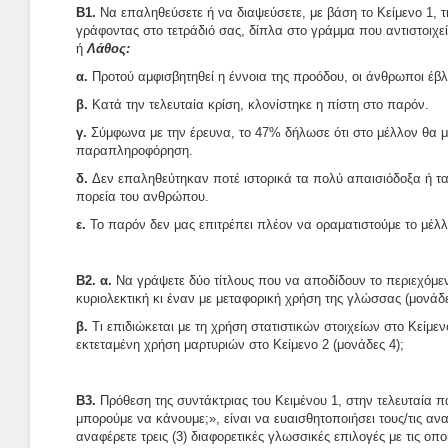
Β1.
Να επαληθεύσετε ή να διαψεύσετε, με βάση το Κείμενο 1, 
γράφοντας στο τετράδιό σας, δίπλα στο γράμμα που αντιστοιχεί
ή
Λάθος:
α.
Προτού αμφισβητηθεί η έννοια της προόδου, οι άνθρωποι έβλ
β.
Κατά την τελευταία κρίση, κλονίστηκε η πίστη στο παρόν.
γ.
Σύμφωνα με την έρευνα, το 47% δήλωσε ότι στο μέλλον θα μ
παραπληροφόρηση.
δ.
Δεν επαληθεύτηκαν ποτέ ιστορικά τα πολύ απαισιόδοξα ή τα
πορεία του ανθρώπου.
ε.
Το παρόν δεν μας επιτρέπει πλέον να οραματιστούμε το μέλλ
Β2. α.
Να γράψετε δύο τίτλους που να αποδίδουν το περιεχόμεν
κυριολεκτική κι έναν με μεταφορική χρήση της γλώσσας (μονάδε
β.
Τι επιδιώκεται με τη χρήση στατιστικών στοιχείων στο Κείμενο
εκτεταμένη χρήση μαρτυριών στο Κείμενο 2 (μονάδες 4);
Β3.
Πρόθεση της συντάκτριας του Κειμένου 1, στην τελευταί
μπορούμε να κάνουμε;», είναι να ευαισθητοποιήσει τους/τις α
αναφέρετε τρεις (3) διαφορετικές γλωσσικές επιλογές με τις οπο