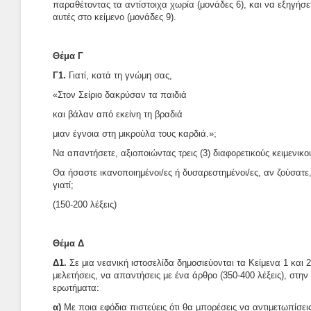
παραθέτοντας τα αντίστοιχα χωρία (μονάδες 6), και να εξηγήσε
αυτές στο κείμενο (μονάδες 9).
Θέμα Γ
Γ1.
Γιατί, κατά τη γνώμη σας,
«Στον Σείριο δακρύσαν τα παιδιά
και βάλαν από εκείνη τη βραδιά
μιαν έγνοια στη μικρούλα τους καρδιά.»;
Να απαντήσετε, αξιοποιώντας τρεις (3) διαφορετικούς κειμενικο
Θα ήσαστε ικανοποιημένοι/ες ή δυσαρεστημένοι/ες, αν ζούσατε,
γιατί;
(150-200 λέξεις)
Θέμα Δ
Δ1.
Σε μια νεανική ιστοσελίδα δημοσιεύονται τα Κείμενα 1 και 2
μελετήσεις, να απαντήσεις με ένα άρθρο (350-400 λέξεις), στην
ερωτήματα:
α)
Με ποια εφόδια πιστεύεις ότι θα μπορέσεις να αντιμετωπίσε