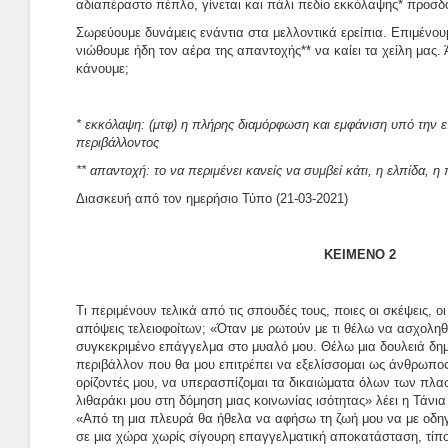
αδιαπέραστο πέπλο, γίνεται και πάλι πεδίο εκκόλαψης* προσδ
Σωρεύουμε δυνάμεις ενάντια στα μελλοντικά ερείπια. Επιμένο
νιώθουμε ήδη τον αέρα της απαντοχής** να καίει τα χείλη μας.
κάνουμε;
* εκκόλαψη: (μτφ) η πλήρης διαμόρφωση και εμφάνιση υπό την 
περιβάλλοντος
** απαντοχή: το να περιμένει κανείς να συμβεί κάτι, η ελπίδα, η
Διασκευή από τον ημερήσιο Τύπο (21-03-2021)
ΚΕΙΜΕΝΟ 2
Τι περιμένουν τελικά από τις σπουδές τους, ποιες οι σκέψεις, οι 
απόψεις τελειοφοίτων; «Όταν με ρωτούν με τι θέλω να ασχολη
συγκεκριμένο επάγγελμα στο μυαλό μου. Θέλω μια δουλειά δημ
περιβάλλον που θα μου επιτρέπει να εξελίσσομαι ως άνθρωπος
ορίζοντές μου, να υπερασπίζομαι τα δικαιώματα όλων των πλα
λιθαράκι μου στη δόμηση μιας κοινωνίας ισότητας» λέει η Τάνια
«Από τη μια πλευρά θα ήθελα να αφήσω τη ζωή μου να με οδηγ
σε μια χώρα χωρίς σίγουρη επαγγελματική αποκατάσταση, τίπο