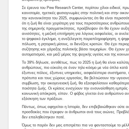
Σε έρευνα του Pew Research Center, περίπου χίλιοι ειδικοί, π
καινοτομία, ηγετικές φυσιογνωμίες στην πολιτική και στην οικο
την κανονικότητα του 2025, συμφωνώντας ότι θα είναι περισσ
ότι η ζωή θα είναι χειρότερη για τους περισσότερους ανθρώπου
της σημερινής πραγματικότητας, προέβλεψαν ότι θα έχουν αυξηθ
ανισότητες, η μαζική επιτήρηση για λόγους ασφαλείας, οι ανελε
το ψηφιακό έγκλημα, η ανεξέλεγκτη παραπληροφόρηση, η ψηφ
πόλωση, η ρητορική μίσους, οι διενέξεις κρατών. Θα έχει περιο
συζήτησης και χάραξης πολιτικής βάσει τεκμηρίων. Θα έχουν χ
αυτοματισμού, και μαζί μέρος της ψυχικής υγείας και της κοινω
Το 39% δήλωσε, αντιθέτως, πως το 2025 η ζωή θα είναι καλύτε
ανθρώπους, πιο εύκολη σε έναν τηλε-κόσμο με νέα όπλα κατά
έξυπνες πόλεις, έξυπνες υπηρεσίες, ασφαλέστερα συστήματα, 
πρότυπα και τους χώρους εργασίας, θα βελτιώσουν την υγειονο
συμβίωση, την οικογενειακή ζωή, θα εξασφαλίσουν καθαρότερο
ποιότητα ζωής. Οι κρίσεις ενισχύουν την ενσυναίσθηση εμπρός σ
κοινωνική απόκριση, είπαν. Ο φόβος γίνεται ένα ανθρώπινο αν
εξάσκηση των πράξεων.
Πάντως, όπως αφηγείται η Ιστορία, δεν επιβεβαιώθηκαν ούτε οι
προσδοκίες που έτρεφαν οι άνθρωποι ανά τους αιώνες. Προβλ
δεν επαληθεύτηκαν ποτέ.
Όμως το παρόν δεν μας αποτρέπει πια να φανταστούμε το μέλλο