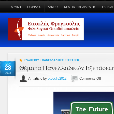
ΑΡΧΙΚΗ
ΓΥΜΝΑΣΙΟ
ΛΥΚΕΙΟ
ΝΕΑ ΤΗΣ ΕΚΠΑΙΔΕΥΣΗΣ
ΕΚΠΑΙΔΕ
Γ'ΛΥΚΕΙΟΥ
//
ΠΑΝΕΛΛΑΔΙΚΕΣ ΕΞΕΤΑΣΕΙΣ
May
Θέματα Πανελλαδικών Εξετάσεων
28
2023
An article by
eteoclis2012
Comments Off