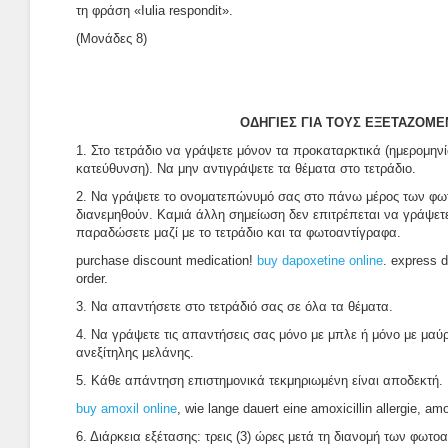
τη φράση «Iulia respondit».
(Μονάδες 8)
ΟΔΗΓΙΕΣ ΓΙΑ ΤΟΥΣ ΕΞΕΤΑΖΟΜ
1. Στο τετράδιο να γράψετε μόνον τα προκαταρκτικά (ημερομην
κατεύθυνση). Να μην αντιγράψετε τα θέματα στο τετράδιο.
2. Να γράψετε το ονοματεπώνυμό σας στο πάνω μέρος των φω
διανεμηθούν. Καμιά άλλη σημείωση δεν επιτρέπεται να γράψε
παραδώσετε μαζί με το τετράδιο και τα φωτοαντίγραφα.
purchase discount medication!
buy dapoxetine online
. express d
order.
3. Να απαντήσετε στο τετράδιό σας σε όλα τα θέματα.
4. Να γράψετε τις απαντήσεις σας μόνο με μπλε ή μόνο με μαύρ
ανεξίτηλης μελάνης.
5. Κάθε απάντηση επιστημονικά τεκμηριωμένη είναι αποδεκτή.
buy amoxil online
, wie lange dauert eine amoxicillin allergie, amo
6. Διάρκεια εξέτασης: τρεις (3) ώρες μετά τη διανομή των φωτο