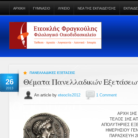
ΑΡΧΙΚΗ
ΓΥΜΝΑΣΙΟ
ΛΥΚΕΙΟ
ΝΕΑ ΤΗΣ ΕΚΠΑΙΔΕΥΣΗΣ
ΕΚΠΑΙΔΕ
ΠΑΝΕΛΛΑΔΙΚΕΣ ΕΞΕΤΑΣΕΙΣ
Jan
Θέματα Πανελλαδικών Εξετάσεων 
26
2013
An article by
eteoclis2012
1 Comment
ΑΡΧΗ 1ΗΣ
ΤΕΛΟΣ 1ΗΣ ΑΠ
ΑΠΟΛΥΤΗΡΙΕΣ ΕΞΕ
ΗΜΕΡΗΣΙΟΥ ΓΕΝ
ΠΑΡΑΣΚΕΥΗ 28