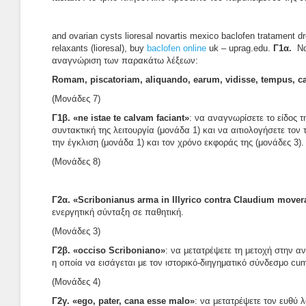
and ovarian cysts lioresal novartis mexico baclofen tratament 
relaxants (lioresal), buy
baclofen online
uk – uprag.edu.
Γ1α.
Να 
αναγνώριση των παρακάτω λέξεων:
Romam, piscatoriam, aliquando, earum, vidisse, tempus, c
(Μονάδες 7)
Γ1β. «ne istae te calvam faciant»
: να αναγνωρίσετε το είδος τ
συντακτική της λειτουργία (μονάδα 1) και να αιτιολογήσετε τον
την έγκλιση (μονάδα 1) και τον χρόνο εκφοράς της (μονάδες 3).
(Μονάδες 8)
Γ2α. «Scribonianus arma in Illyrico contra Claudium mover
ενεργητική σύνταξη σε παθητική.
(Μονάδες 3)
Γ2β. «occiso Scriboniano»
: να μετατρέψετε τη μετοχή στην α
η οποία να εισάγεται με τον ιστορικό-διηγηματικό σύνδεσμο cu
(Μονάδες 4)
Γ2γ. «ego, pater, cana esse malo»
: να μετατρέψετε τον ευθύ 