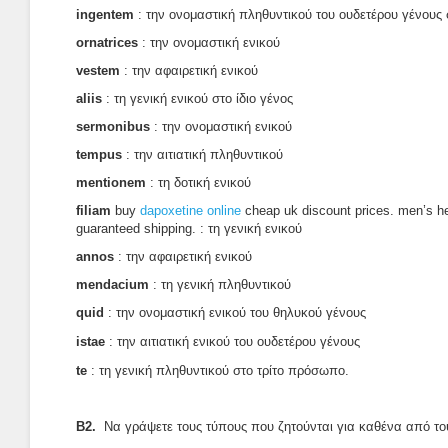
ingentem
: την ονομαστική πληθυντικού του ουδετέρου γένους 
ornatrices
: την ονομαστική ενικού
vestem
: την αφαιρετική ενικού
aliis
: τη γενική ενικού στο ίδιο γένος
sermonibus
: την ονομαστική ενικού
tempus
: την αιτιατική πληθυντικού
mentionem
: τη δοτική ενικού
filiam
buy
dapoxetine online
cheap uk discount prices. men’s he
guaranteed shipping. : τη γενική ενικού
annos
: την αφαιρετική ενικού
mendacium
: τη γενική πληθυντικού
quid
: την ονομαστική ενικού του θηλυκού γένους
istae
: την αιτιατική ενικού του
ουδετέρου γένους
te
: τη γενική πληθυντικού στο
τρίτο πρόσωπο.
Β2.
Nα γράψετε τους τύπους που ζητούνται για καθένα από το