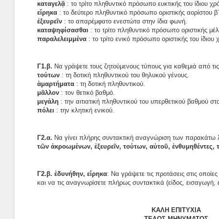
καταγελᾷ
: το τρίτο πληθυντικό πρόσωπο ευκτικής του ίδιου χρ
εἴρηκα
: το δεύτερο πληθυντικό πρόσωπο οριστικής αορίστου β΄
ἐξευρεῖν
: το απαρέμφατο ενεστώτα στην ίδια φωνή.
καταψηφίσασθαι
: το τρίτο πληθυντικό πρόσωπο οριστικής μέλ
παραλελειμμένα
: το τρίτο ενικό πρόσωπο οριστικής του ίδιου 
Γ1.β.
Να γράψετε τους ζητούμενους τύπους για καθεμιά από τις
τούτων
: τη δοτική πληθυντικού του θηλυκού γένους.
ἁμαρτήματα
: τη δοτική πληθυντικού.
μᾶλλον
: τον θετικό βαθμό.
μεγάλη
: την αιτιατική πληθυντικού του υπερθετικού βαθμού στο
πόλει
: την κλητική ενικού.
Γ2.α.
Να γίνει πλήρης συντακτική αναγνώριση των παρακάτω 
τῶν ἀκροωμένων, ἐξευρεῖν, τούτων, αὐτοῦ, ἐνθυμηθέντες, 
Γ2.β. ἐδυνήθην, εἴρηκα
: Να γράψετε τις προτάσεις στις οποί
και να τις αναγνωρίσετε πλήρως συντακτικά (είδος, εισαγωγή, 
KΑΛΗ ΕΠΙΤΥΧΙΑ
ΤΕΛΟΣ ΜΗΝΥΜΑΤΟΣ