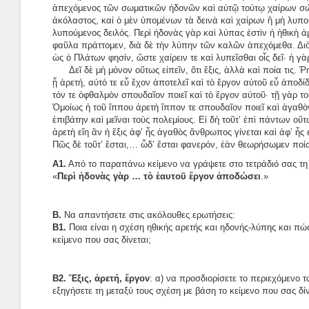
ἀπεχόμενος τῶν σωματικῶν ἡδονῶν καὶ αὐτῷ τούτῳ χαίρων σώ
ἀκόλαστος, καί ὁ μὲν ὑπομένων τὰ δεινὰ καὶ χαίρων ἢ μὴ λυπο
λυπούμενος δειλός. Περὶ ἡδονὰς γὰρ καὶ λύπας ἐστὶν ἡ ἠθικὴ ἀ
φαῦλα πράττομεν, διὰ δὲ τὴν λύπην τῶν καλῶν ἀπεχόμεθα. Διὸ
ὡς ὁ Πλάτων φησίν, ὥστε χαίρειν τε καὶ λυπεῖσθαι οἷς δεῖ· ἡ γὰ
Δεῖ δὲ μὴ μόνον οὕτως εἰπεῖν, ὅτι ἕξις, ἀλλὰ καὶ ποία τις. 
ᾖ ἀρετή, αὐτό τε εὖ ἔχον ἀποτελεῖ καὶ τὸ ἔργον αὐτοῦ εὖ ἀποδί
τόν τε ὀφθαλμὸν σπουδαῖον ποιεῖ καὶ τὸ ἔργον αὐτοῦ· τῇ γὰρ 
Ὁμοίως ἡ τοῦ ἵππου ἀρετὴ ἵππον τε σπουδαῖον ποιεῖ καὶ ἀγαθὸν
ἐπιβάτην καὶ μεῖναι τοὺς πολεμίους. Εἰ δὴ τοῦτ’ ἐπὶ πάντων οὕ
ἀρετὴ εἴη ἂν ἡ ἕξις ἀφ’ ἧς ἀγαθὸς ἄνθρωπος γίνεται καὶ ἀφ’ ἧς
Πῶς δὲ τοῦτ’ ἔσται,… ὧδ’ ἔσται φανερόν, ἐὰν θεωρήσωμεν ποία 
Α1.
Από το παραπάνω κείμενο να γράψετε στο τετράδιό σας τ
«
Περὶ ἡδονὰς γὰρ … τὸ ἑαυτοῦ ἔργον ἀποδώσει
.»
B.
Να απαντήσετε στις ακόλουθες ερωτήσεις:
Β1.
Ποια είναι η σχέση ηθικής αρετής και ηδονής-λύπης και πώς
κείμενο που σας δίνεται;
Β2.
Ἕξις, ἀρετή, ἔργον
: α) να προσδιορίσετε το περιεχόμενο τ
εξηγήσετε τη μεταξύ τους σχέση με βάση το κείμενο που σας δίν