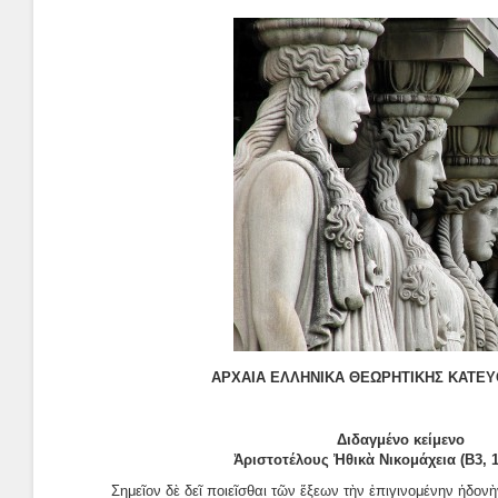
ΑΡΧΑΙΑ ΕΛΛΗΝΙΚΑ ΘΕΩΡΗΤΙΚΗΣ ΚΑΤΕΥ
Διδαγμένο κείμενο
Ἀριστοτέλους Ἠθικὰ Νικομάχεια (Β3, 1-
Σημεῖον δὲ δεῖ ποιεῖσθαι τῶν ἕξεων τὴν ἐπιγινομένην ἡδονὴ