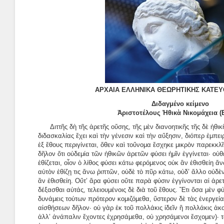
ΑΡΧΑΙΑ ΕΛΛΗΝΙΚΑ ΘΕΩΡΗΤΙΚΗΣ ΚΑΤΕΥ
Διδαγμένο κείμενο
Ἀριστοτέλους Ἠθικὰ Νικομάχεια (Β
Διττῆς δὴ τῆς ἀρετῆς οὔσης, τῆς μὲν διανοητικῆς τῆς δὲ ἠθικ
διδασκαλίας ἔχει καὶ τὴν γένεσιν καὶ τὴν αὔξησιν, διόπερ ἐμπειρ
ἐξ ἔθους περιγίνεται, ὅθεν καὶ τοὔνομα ἔσχηκε μικρὸν παρεκκλ
δῆλον ὅτι οὐδεμία τῶν ἠθικῶν ἀρετῶν φύσει ἡμῖν ἐγγίνεται· ο
ἐθίζεται, οἷον ὁ λίθος φύσει κάτω φερόμενος οὐκ ἂν ἐθισθείη ἄν
αὐτὸν ἐθίζῃ τις ἄνω ῥιπτῶν, οὐδὲ τὸ πῦρ κάτω, οὐδ’ ἄλλο οὐ
ἂν ἐθισθείη. Οὔτ’ ἄρα φύσει οὔτε παρὰ φύσιν ἐγγίνονται αἱ ἀρε
δέξασθαι αὐτάς, τελειουμένοις δὲ διὰ τοῦ ἔθους. Ἔτι ὅσα μὲν φύ
δυνάμεις τούτων πρότερον κομιζόμεθα, ὕστερον δὲ τὰς ἐνεργεί
αἰσθήσεων δῆλον· οὐ γὰρ ἐκ τοῦ πολλάκις ἰδεῖν ἢ πολλάκις ἀκ
ἀλλ’ ἀνάπαλιν ἔχοντες ἐχρησάμεθα, οὐ χρησάμενοι ἔσχομεν)· 