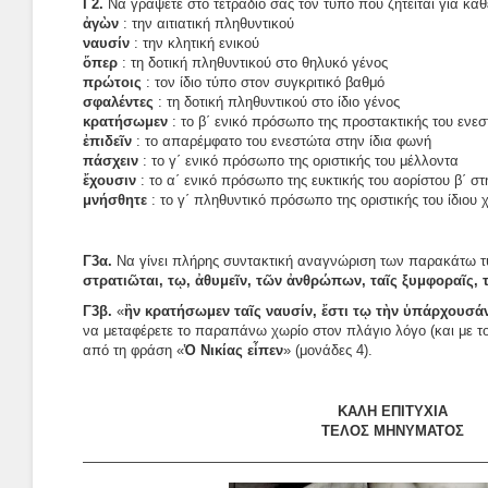
Γ2.
Να γράψετε στο τετράδιό σας τον τύπο που ζητείται για καθ
ἀγὼν
: την αιτιατική πληθυντικού
ναυσίν
: την κλητική ενικού
ὅπερ
: τη δοτική πληθυντικού στο θηλυκό γένος
πρώτοις
: τον ίδιο τύπο στον συγκριτικό βαθμό
σφαλέντες
: τη δοτική πληθυντικού στο ίδιο γένος
κρατήσωμεν
: το β΄ ενικό πρόσωπο της προστακτικής του ενε
ἐπιδεῖν
: το απαρέμφατο του ενεστώτα στην ίδια φωνή
πάσχειν
: το γ΄ ενικό πρόσωπο της οριστικής του μέλλοντα
ἔχουσιν
: το α΄ ενικό πρόσωπο της ευκτικής του αορίστου β΄ στ
μνήσθητε
: το γ΄ πληθυντικό πρόσωπο της οριστικής του ίδιου 
Γ3α.
Να γίνει πλήρης συντακτική αναγνώριση των παρακάτω 
στρατιῶται, τῳ, ἀθυμεῖν, τῶν ἀνθρώπων, ταῖς ξυμφοραῖς
Γ3β.
«
ἢν κρατήσωμεν ταῖς ναυσίν, ἔστι τῳ τὴν ὑπάρχουσάν
να μεταφέρετε το παραπάνω χωρίο στον πλάγιο λόγο (και με τ
από τη φράση «
Ὁ Νικίας εἶπεν
» (μονάδες 4).
ΚΑΛΗ ΕΠΙΤΥΧΙΑ
ΤΕΛΟΣ ΜΗΝΥΜΑΤΟΣ
—————————————————————————————