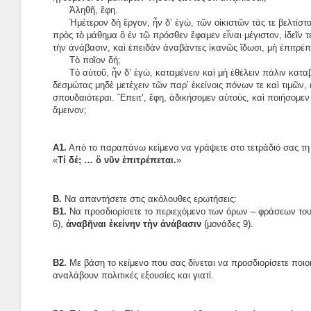
Ἀληθῆ, ἔφη.
Ἡμέτερον δὴ ἔργον, ἦν δ’ ἐγώ, τῶν οἰκιστῶν τάς τε βελτίσ
πρὸς τὸ μάθημα ὃ ἐν τῷ πρόσθεν ἔφαμεν εἶναι μέγιστον, ἰδεῖν τ
τὴν ἀνάβασιν, καὶ ἐπειδὰν ἀναβάντες ἱκανῶς ἴδωσι, μὴ ἐπιτρέπε
Τὸ ποῖον δή;
Τὸ αὐτοῦ, ἦν δ’ ἐγώ, καταμένειν καὶ μὴ ἐθέλειν πάλιν καταβ
δεσμώτας μηδὲ μετέχειν τῶν παρ’ ἐκείνοις πόνων τε καὶ τιμῶν, ε
σπουδαιότεραι. Ἔπειτ’, ἔφη, ἀδικήσομεν αὐτούς, καὶ ποιήσομεν
ἄμεινον;
Α1.
Από το παραπάνω κείμενο να γράψετε στο τετράδιό σας τ
«
Τί δέ; … ὃ νῦν ἐπιτρέπεται.
»
B.
Να απαντήσετε στις ακόλουθες ερωτήσεις:
Β1.
Να προσδιορίσετε το περιεχόμενο των όρων – φράσεων του
6),
ἀναβῆναι ἐκείνην τὴν ἀνάβασιν
(μονάδες 9).
Β2.
Με βάση το κείμενο που σας δίνεται να προσδιορίσετε ποιοι
αναλάβουν πολιτικές εξουσίες και γιατί.