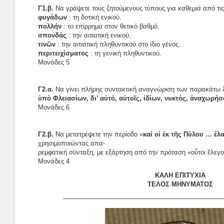
Γ1.β.
Να γράψετε τους ζητούμενους τύπους για καθεμιά από τις
φυγάδων
: τη δοτική ενικού.
πολλήν
: το επίρρημα στον θετικό βαθμό.
σπονδάς
: την αιτιατική ενικού.
τινῶν
: την αιτιατική πληθυντικού στο ίδιο γένος.
περιτειχίσματος
: τη γενική πληθυντικού.
Μονάδες 5
Γ2.α.
Να γίνει πλήρης συντακτική αναγνώριση των παρακάτω 
ὑπὸ Φλειασίων, δι’ αὐτό, αὐτοῖς, ἰδίων, νυκτός, ἀναχωρήσ
Μονάδες 6
Γ2.β.
Να μετατρέψετε την περίοδο «
καὶ οἱ ἐκ τῆς Πύλου … ἔλ
χρησιμοποιώντας απα-
ρεμφατική σύνταξη, με εξάρτηση από την πρόταση «οὗτοι ἔλεγο
Μονάδες 4
KΑΛΗ ΕΠΙΤΥΧΙΑ
ΤΕΛΟΣ ΜΗΝΥΜΑΤΟΣ
————————————————————————