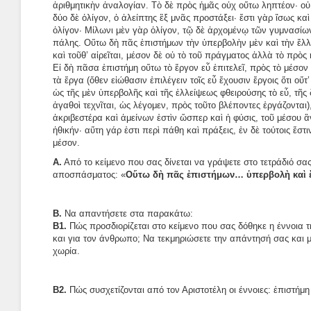
ἀριθμητικὴν ἀναλογίαν. Τὸ δὲ πρὸς ἡμᾶς οὐχ οὕτω ληπτέον· οὐ
δύο δὲ ὀλίγον, ὁ ἀλείπτης ἓξ μνᾶς προστάξει· ἔστι γὰρ ἴσως κ
ὀλίγον· Μίλωνι μὲν γὰρ ὀλίγον, τῷ δὲ ἀρχομένῳ τῶν γυμνασίω
πάλης. Οὕτω δὴ πᾶς ἐπιστήμων τὴν ὑπερβολὴν μὲν καὶ τὴν ἔλλει
καὶ τοῦθ’ αἱρεῖται, μέσον δὲ οὐ τὸ τοῦ πράγματος ἀλλὰ τὸ πρὸς 
Εἰ δὴ πᾶσα ἐπιστήμη οὕτω τὸ ἔργον εὖ ἐπιτελεῖ, πρὸς τὸ μέσον
τὰ ἔργα (ὅθεν εἰώθασιν ἐπιλέγειν τοῖς εὖ ἔχουσιν ἔργοις ὅτι οὔτ
ὡς τῆς μὲν ὑπερβολῆς καὶ τῆς ἐλλείψεως φθειρούσης τὸ εὖ, τῆς 
ἀγαθοὶ τεχνῖται, ὡς λέγομεν, πρὸς τοῦτο βλέποντες ἐργάζονται)
ἀκριβεστέρα καὶ ἀμείνων ἐστὶν ὥσπερ καὶ ἡ φύσις, τοῦ μέσου ἂ
ἠθικήν· αὕτη γάρ ἐστι περὶ πάθη καὶ πράξεις, ἐν δὲ τούτοις ἔστι
μέσον.
Α.
Από το κείμενο που σας δίνεται να γράψετε στο τετράδιό σα
αποσπάσματος: «
Οὕτω δὴ πᾶς ἐπιστήμων… ὑπερβολὴ καὶ ἔλ
Β.
Να απαντήσετε στα παρακάτω:
Β1.
Πώς προσδιορίζεται στο κείμενο που σας δόθηκε η έννοια τ
και για τον άνθρωπο; Να τεκμηριώσετε την απάντησή σας και 
χωρία.
Β2.
Πώς συσχετίζονται από τον Αριστοτέλη οι έννοιες: ἐπιστήμη 