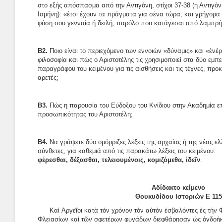
στο εξής απόσπασμα από την Αντιγόνη, στίχοι 37-38 (η Αντιγό
Ισμήνη): «έτσι έχουν τα πράγματα για σένα τώρα, και γρήγορα 
φύση σου γενναία ή δειλή, παρόλο που κατάγεσαι από λαμπρή
Β2.
Ποιο είναι το περιεχόμενο των εννοιών «δύναμις» και «ἐνέρ
φιλοσοφία και πώς ο Αριστοτέλης τις χρησιμοποιεί στα δύο εμπ
παραγράφου του κειμένου για τις αισθήσεις και τις τέχνες, προκε
αρετές;
Β3.
Πώς η παρουσία του Εύδοξου του Κνίδιου στην Ακαδημία ε
προσωπικότητας του Αριστοτέλη;
Β4.
Να γράψετε δύο ομόρριζες λέξεις της αρχαίας ή της νέας ε
σύνθετες, για καθεμιά από τις παρακάτω λέξεις του κειμένου:
φέρεσθαι, δέξασθαι, τελειουμένοις, κομιζόμεθα, ἰδεῖν
.
Αδίδακτο κείμενο
Θουκυδίδου Ιστοριών Ε 115
Καὶ Ἀργεῖοι κατὰ τὸν χρόνον τὸν αὐτὸν ἐσβαλόντες ἐς τὴν 
Φλειασίων καὶ τῶν σφετέρων φυγάδων διεφθάρησαν ὡς ὀγδοήκο