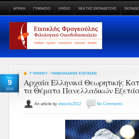
ΑΡΧΙΚΗ
ΓΥΜΝΑΣΙΟ
ΛΥΚΕΙΟ
ΝΕΑ ΤΗΣ ΕΚΠΑΙΔΕΥΣΗΣ
ΕΚΠΑΙΔΕ
Γ'ΛΥΚΕΙΟΥ
//
ΠΑΝΕΛΛΑΔΙΚΕΣ ΕΞΕΤΑΣΕΙΣ
Nov
Αρχαία Ελληνικά Θεωρητικής Κατ
9
τα Θέματα Πανελλαδικών Εξετάσε
2014
An article by
eteoclis2012
No Comments