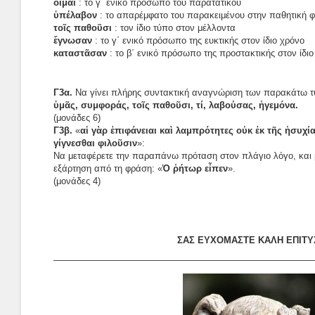
οἶμαι
: το γ΄ ενικό πρόσωπο του παρατατικού
ὑπέλαβον
: το απαρέμφατο του παρακειμένου στην παθητική 
τοῖς παθοῦσι
: τον ίδιο τύπο στον μέλλοντα
ἔγνωσαν
: το γ΄ ενικό πρόσωπο της ευκτικής στον ίδιο χρόνο
καταστᾶσαν
: το β΄ ενικό πρόσωπο της προστακτικής στον ίδιο
Γ3α.
Να γίνει πλήρης συντακτική αναγνώριση των παρακάτω 
ὑμᾶς, συμφοράς, τοῖς παθοῦσι, τί, λαβούσας, ἡγεμόνα.
(μονάδες 6)
Γ3β.
«
αἱ γὰρ ἐπιφάνειαι καὶ λαμπρότητες οὐκ ἐκ τῆς ἡσυχί
γίγνεσθαι φιλοῦσιν
»:
Να μεταφέρετε την παραπάνω πρόταση στον πλάγιο λόγο, και μ
εξάρτηση από τη φράση: «
Ὁ ῥήτωρ εἶπεν
».
(μονάδες 4)
ΣΑΣ ΕΥΧΟΜΑΣΤΕ ΚΑΛΗ ΕΠΙΤΥ
————————————————————————————