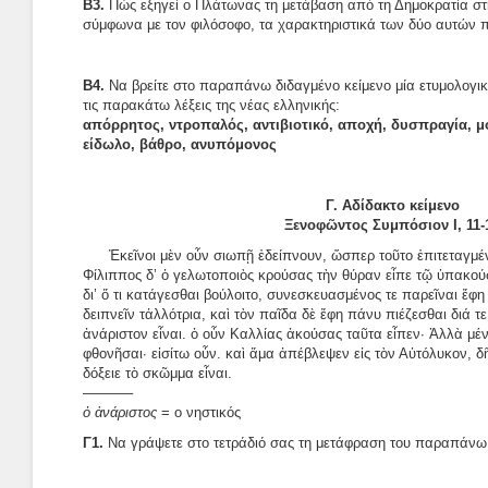
Β3.
Πώς εξηγεί ο Πλάτωνας τη μετάβαση από τη Δημοκρατία στη
σύμφωνα με τον φιλόσοφο, τα χαρακτηριστικά των δύο αυτών 
Β4.
Να βρείτε στο παραπάνω διδαγμένο κείμενο μία ετυμολογικ
τις παρακάτω λέξεις της νέας ελληνικής:
απόρρητος, ντροπαλός, αντιβιοτικό, αποχή, δυσπραγία, μ
είδωλο, βάθρο, ανυπόμονος
Γ. Αδίδακτο κείμενο
Ξενοφῶντος Συμπόσιον Ι, 11-
Ἐκεῖνοι μὲν οὖν σιωπῇ ἐδείπνουν, ὥσπερ τοῦτο ἐπιτεταγμέν
Φίλιππος δ’ ὁ γελωτοποιὸς κρούσας τὴν θύραν εἶπε τῷ ὑπακούσαν
δι’ ὅ τι κατάγεσθαι βούλοιτο, συνεσκευασμένος τε παρεῖναι ἔφη
δειπνεῖν τἀλλότρια, καὶ τὸν παῖδα δὲ ἔφη πάνυ πιέζεσθαι διά τε
ἀνάριστον εἶναι. ὁ οὖν Καλλίας ἀκούσας ταῦτα εἶπεν· Ἀλλὰ μέν
φθονῆσαι· εἰσίτω οὖν. καὶ ἅμα ἀπέβλεψεν εἰς τὸν Αὐτόλυκον, δ
δόξειε τὸ σκῶμμα εἶναι.
———–
ὁ ἀνάριστος
= ο νηστικός
Γ1.
Να γράψετε στο τετράδιό σας τη μετάφραση του παραπάνω 