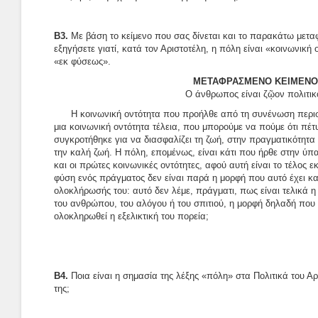
Β3.
Με βάση το κείμενο που σας δίνεται και το παρακάτω με
εξηγήσετε γιατί, κατά τον Αριστοτέλη, η πόλη είναι «κοινωνική 
«εκ φύσεως».
ΜΕΤΑΦΡΑΣΜΕΝΟ ΚΕΙΜΕΝΟ
Ο άνθρωπος είναι ζῷον πολιτικ
Η κοινωνική οντότητα που προήλθε από τη συνένωση περι
μια κοινωνική οντότητα τέλεια, που μπορούμε να πούμε ότι πέτυ
συγκροτήθηκε για να διασφαλίζει τη ζωή, στην πραγματικότητα
την καλή ζωή. Η πόλη, επομένως, είναι κάτι που ήρθε στην ύ
και οι πρώτες κοινωνικές οντότητες, αφού αυτή είναι το τέλος 
φύση ενός πράγματος δεν είναι παρά η μορφή που αυτό έχει κατ
ολοκλήρωσής του: αυτό δεν λέμε, πράγματι, πως είναι τελικά η
του ανθρώπου, του αλόγου ή του σπιτιού, η μορφή δηλαδή που 
ολοκληρωθεί η εξελικτική του πορεία;
Β4.
Ποια είναι η σημασία της λέξης «πόλη» στα Πολιτικά του Αρισ
της;