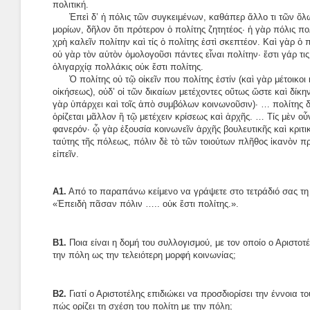
πολιτική.
Ἐπεὶ δ’ ἡ πόλις τῶν συγκειμένων, καθάπερ ἄλλο τι τῶν ὅ
μορίων, δῆλον ὅτι πρότερον ὁ πολίτης ζητητέος· ἡ γὰρ πόλις πο
χρὴ καλεῖν πολίτην καὶ τίς ὁ πολίτης ἐστὶ σκεπτέον. Καὶ γὰρ ὁ 
οὐ γὰρ τὸν αὐτὸν ὁμολογοῦσι πάντες εἶναι πολίτην· ἔστι γάρ τι
ὀλιγαρχίᾳ πολλάκις οὐκ ἔστι πολίτης.
Ὁ πολίτης οὐ τῷ οἰκεῖν που πολίτης ἐστίν (καὶ γὰρ μέτοικοι
οἰκήσεως), οὐδ’ οἱ τῶν δικαίων μετέχοντες οὕτως ὥστε καὶ δίκην
γὰρ ὑπάρχει καὶ τοῖς ἀπὸ συμβόλων κοινωνοῦσιν)· … πολίτης 
ὁρίζεται μᾶλλον ἢ τῷ μετέχειν κρίσεως καὶ ἀρχῆς. … Τίς μὲν οὖν
φανερόν· ᾧ γὰρ ἐξουσία κοινωνεῖν ἀρχῆς βουλευτικῆς καὶ κριτικ
ταύτης τῆς πόλεως, πόλιν δὲ τὸ τῶν τοιούτων πλῆθος ἱκανὸν 
εἰπεῖν.
Α1.
Από το παραπάνω κείμενο να γράψετε στο τετράδιό σας τ
«Ἐπειδὴ πᾶσαν πόλιν ….. οὐκ ἔστι πολίτης.».
Β1.
Ποια είναι η δομή του συλλογισμού, με τον οποίο ο Αριστοτέ
την πόλη ως την τελειότερη μορφή κοινωνίας;
Β2.
Γιατί ο Αριστοτέλης επιδιώκει να προσδιορίσει την έννοια το
πώς ορίζει τη σχέση του πολίτη με την πόλη;