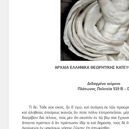
ΑΡΧΑΙΑ ΕΛΛΗΝΙΚΑ ΘΕΩΡΗΤΙΚΗΣ ΚΑΤΕΥ
Διδαγμένο κείμενο
Πλάτωνος Πολιτεία 519 Β – 
Τί δέ; Τόδε οὐκ εἰκός, ἦν δ’ ἐγώ, καὶ ἀνάγκη ἐκ τῶν προει
καὶ ἀληθείας ἀπείρους ἱκανῶς ἄν ποτε πόλιν ἐπιτροπεῦσαι, μήτ
διατρίβειν διὰ τέλους, τοὺς μὲν ὅτι σκοπὸν ἐν τῷ βίῳ οὐκ ἔχουσ
ἅπαντα πράττειν ἃ ἂν πράττωσιν ἰδίᾳ τε καὶ δημοσίᾳ, τοὺς δὲ ὅτ
ἡγούμενοι ἐν μακάρων νήσοις ζῶντες ἔτι ἀπῳκίσθαι;