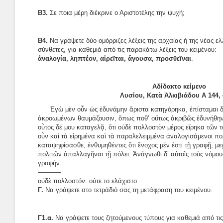
Β3.
Σε ποια μέρη διέκρινε ο Αριστοτέλης την ψυχή;
Β4.
Να γράψετε δύο ομόρριζες λέξεις της αρχαίας ή της νέας ε
σύνθετες, για καθεμιά από τις παρακάτω λέξεις του κειμένου:
ἀναλογία, ληπτέον, αἱρεῖται, ἄγουσα, προσθεῖναι
.
Αδίδακτο κείμενο
Λυσίου, Κατὰ Ἀλκιβιάδου Α 144, 
Ἐγὼ μὲν οὖν ὡς ἐδυνάμην ἄριστα κατηγόρηκα, ἐπίσταμαι δ’ 
ἀκροωμένων θαυμάζουσιν, ὅπως ποθ’ οὕτως ἀκριβῶς ἐδυνήθην 
οὗτος δέ μου καταγελᾷ, ὅτι οὐδὲ πολλοστὸν μέρος εἴρηκα τῶν 
οὖν καὶ τὰ εἰρημένα καὶ τὰ παραλελειμμένα ἀναλογισάμενοι π
καταψηφίσασθε, ἐνθυμηθέντες ὅτι ἔνοχος μέν ἐστι τῇ γραφῇ, μεγ
πολιτῶν ἀπαλλαγῆναι τῇ πόλει. Ἀνάγνωθι δ’ αὐτοῖς τοὺς νόμους
γραφήν.
———–
οὐδὲ πολλοστόν: ούτε το ελάχιστο
Γ.
Να γράψετε στο τετράδιό σας τη μετάφραση του κειμένου.
Γ1.α.
Να γράψετε τους ζητούμενους τύπους για καθεμιά από τις