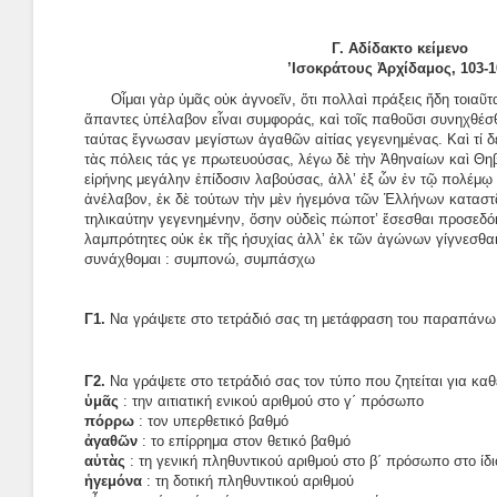
Γ. Αδίδακτο κείμενο
’Ισοκράτους Ἀρχίδαμος, 103-1
Οἶμαι γὰρ ὑμᾶς οὐκ ἀγνοεῖν, ὅτι πολλαὶ πράξεις ἤδη τοιαῦτ
ἅπαντες ὑπέλαβον εἶναι συμφοράς, καὶ τοῖς παθοῦσι συνηχθέσ
ταύτας ἔγνωσαν μεγίστων ἀγαθῶν αἰτίας γεγενημένας. Καὶ τί δ
τὰς πόλεις τάς γε πρωτευούσας, λέγω δὲ τὴν Ἀθηναίων καὶ Θηβ
εἰρήνης μεγάλην ἐπίδοσιν λαβούσας, ἀλλ’ ἐξ ὧν ἐν τῷ πολέμ
ἀνέλαβον, ἐκ δὲ τούτων τὴν μὲν ἡγεμόνα τῶν Ἑλλήνων καταστᾶ
τηλικαύτην γεγενημένην, ὅσην οὐδεὶς πώποτ’ ἔσεσθαι προσεδόκ
λαμπρότητες οὐκ ἐκ τῆς ἡσυχίας ἀλλ’ ἐκ τῶν ἀγώνων γίγνεσθαι
συνάχθομαι : συμπονώ, συμπάσχω
Γ1.
Να γράψετε στο τετράδιό σας τη μετάφραση του παραπάνω 
Γ2.
Να γράψετε στο τετράδιό σας τον τύπο που ζητείται για καθ
ὑμᾶς
: την αιτιατική ενικού αριθμού στο γ΄ πρόσωπο
πόρρω
: τον υπερθετικό βαθμό
ἀγαθῶν
: το επίρρημα στον θετικό βαθμό
αὑτὰς
: τη γενική πληθυντικού αριθμού στο β΄ πρόσωπο στο ίδι
ἡγεμόνα
: τη δοτική πληθυντικού αριθμού