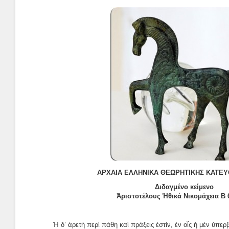
ΑΡΧΑΙΑ ΕΛΛΗΝΙΚΑ ΘΕΩΡΗΤΙΚΗΣ ΚΑΤΕΥ
Διδαγμένο κείμενο
Ἀριστοτέλους Ἠθικά Νικομάχεια Β 6
Ἡ δ’ ἀρετὴ περὶ πάθη καὶ πράξεις ἐστίν, ἐν οἷς ἡ μὲν ὑπερ