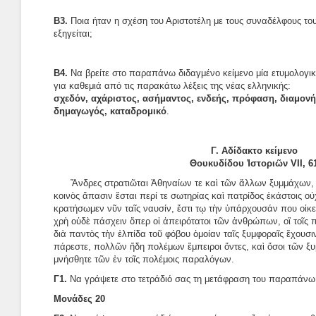
Β3.
Ποια ήταν η σχέση του Αριστοτέλη με τους συναδέλφους το
εξηγείται;
Β4.
Να βρείτε στο παραπάνω διδαγμένο κείμενο μία ετυμολογικ
για καθεμιά από τις παρακάτω λέξεις της νέας ελληνικής:
σχεδόν, αχάριστος, ασήμαντος, ενδεής, πρόφαση, διαμονή,
δημαγωγός, καταδρομικό
.
Γ. Αδίδακτο κείμενο
Θουκυδίδου Ἱστοριῶν VII, 6
Ἄνδρες στρατιῶται Ἀθηναίων τε καὶ τῶν ἄλλων ξυμμάχων,
κοινὸς ἅπασιν ἔσται περί τε σωτηρίας καὶ πατρίδος ἑκάστοις οὐ
κρατήσωμεν νῦν ταῖς ναυσίν, ἔστι τῳ τὴν ὑπάρχουσάν που οἰκεί
χρὴ οὐδὲ πάσχειν ὅπερ οἱ ἀπειρότατοι τῶν ἀνθρώπων, οἳ τοῖς 
διὰ παντὸς τὴν ἐλπίδα τοῦ φόβου ὁμοίαν ταῖς ξυμφοραῖς ἔχουσι
πάρεστε, πολλῶν ἤδη πολέμων ἔμπειροι ὄντες, καὶ ὅσοι τῶν ξυ
μνήσθητε τῶν ἐν τοῖς πολέμοις παραλόγων.
Γ1.
Να γράψετε στο τετράδιό σας τη μετάφραση του παραπάνω 
Μονάδες 20