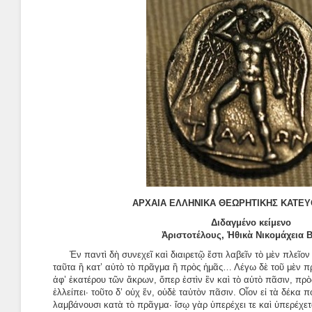
ΑΡΧΑΙΑ ΕΛΛΗΝΙΚΑ ΘΕΩΡΗΤΙΚΗΣ ΚΑΤΕΥ
Διδαγμένο κείμενο
Ἀριστοτέλους, Ἠθικὰ Νικομάχεια Β
Ἐν παντὶ δὴ συνεχεῖ καὶ διαιρετῷ ἔστι λαβεῖν τὸ μὲν πλεῖον τ
ταῦτα ἢ κατ’ αὐτὸ τὸ πρᾶγμα ἢ πρὸς ἡμᾶς… Λέγω δὲ τοῦ μὲν π
ἀφ’ ἑκατέρου τῶν ἄκρων, ὅπερ ἐστὶν ἓν καὶ τὸ αὐτὸ πᾶσιν, πρὸ
ἐλλείπει· τοῦτο δ’ οὐχ ἕν, οὐδὲ ταὐτὸν πᾶσιν. Οἷον εἰ τὰ δέκα 
λαμβάνουσι κατὰ τὸ πρᾶγμα· ἴσῳ γὰρ ὑπερέχει τε καὶ ὑπερέχετα