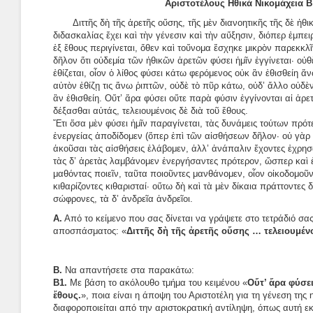
Αριστοτέλους Ηθικά Νικομάχεια Β 
Διττῆς δὴ τῆς ἀρετῆς οὔσης, τῆς μὲν διανοητικῆς τῆς δὲ ἠθι
διδασκαλίας ἔχει καὶ τὴν γένεσιν καὶ τὴν αὔξησιν, διόπερ ἐμπειρ
ἐξ ἔθους περιγίνεται, ὅθεν καὶ τοὔνομα ἔσχηκε μικρὸν παρεκκλ
δῆλον ὅτι οὐδεμία τῶν ἠθικῶν ἀρετῶν φύσει ἡμῖν ἐγγίνεται· ο
ἐθίζεται, οἷον ὁ λίθος φύσει κάτω φερόμενος οὐκ ἂν ἐθισθείη ἄν
αὐτὸν ἐθίζῃ τις ἄνω ῥιπτῶν, οὐδὲ τὸ πῦρ κάτω, οὐδ’ ἄλλο οὐ
ἂν ἐθισθείη. Οὔτ’ ἄρα φύσει οὔτε παρὰ φύσιν ἐγγίνονται αἱ ἀρε
δέξασθαι αὐτάς, τελειουμένοις δὲ διὰ τοῦ ἔθους.
Ἔτι ὅσα μὲν φύσει ἡμῖν παραγίνεται, τὰς δυνάμεις τούτων πρότ
ἐνεργείας ἀποδίδομεν (ὅπερ ἐπὶ τῶν αἰσθήσεων δῆλον· οὐ γὰρ 
ἀκοῦσαι τὰς αἰσθήσεις ἐλάβομεν, ἀλλ’ ἀνάπαλιν ἔχοντες ἐχρησ
τὰς δ’ ἀρετὰς λαμβάνομεν ἐνεργήσαντες πρότερον, ὥσπερ καὶ 
μαθόντας ποιεῖν, ταῦτα ποιοῦντες μανθάνομεν, οἷον οἰκοδομοῦντ
κιθαρίζοντες κιθαρισταί· οὕτω δὴ καὶ τὰ μὲν δίκαια πράττοντες 
σώφρονες, τὰ δ’ ἀνδρεῖα ἀνδρεῖοι.
Α.
Από το κείμενο που σας δίνεται να γράψετε στο τετράδιό σα
αποσπάσματος: «
Διττῆς δὴ τῆς ἀρετῆς οὔσης … τελειουμένο
Β.
Να απαντήσετε στα παρακάτω:
Β1.
Με βάση το ακόλουθο τμήμα του κειμένου «
Οὔτ’ ἄρα φύσει
ἔθους.
», ποια είναι η άποψη του Αριστοτέλη για τη γένεση της η
διαφοροποιείται από την αριστοκρατική αντίληψη, όπως αυτή ε