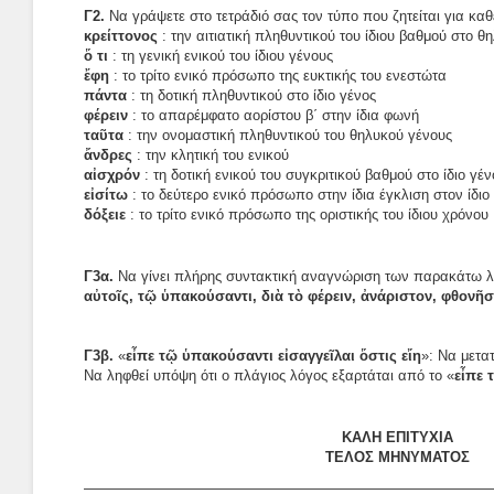
Γ2.
Να γράψετε στο τετράδιό σας τον τύπο που ζητείται για καθ
κρείττονος
: την αιτιατική πληθυντικού του ίδιου βαθμού στο θ
ὅ τι
: τη γενική ενικού του ίδιου γένους
ἔφη
: το τρίτο ενικό πρόσωπο της ευκτικής του ενεστώτα
πάντα
: τη δοτική πληθυντικού στο ίδιο γένος
φέρειν
: το απαρέμφατο αορίστου β΄ στην ίδια φωνή
ταῦτα
: την ονομαστική πληθυντικού του θηλυκού γένους
ἄνδρες
: την κλητική του ενικού
αἰσχρόν
: τη δοτική ενικού του συγκριτικού βαθμού στο ίδιο γέν
εἰσίτω
: το δεύτερο ενικό πρόσωπο στην ίδια έγκλιση στον ίδιο
δόξειε
: το τρίτο ενικό πρόσωπο της οριστικής του ίδιου χρόνου
Γ3α.
Να γίνει πλήρης συντακτική αναγνώριση των παρακάτω λ
αὐτοῖς, τῷ ὑπακούσαντι, διὰ τὸ φέρειν, ἀνάριστον, φθονῆσ
Γ3β.
«
εἶπε τῷ ὑπακούσαντι εἰσαγγεῖλαι ὅστις εἴη
»: Να μετα
Να ληφθεί υπόψη ότι ο πλάγιος λόγος εξαρτάται από το «
εἶπε 
ΚΑΛΗ ΕΠΙΤΥΧΙΑ
ΤΕΛΟΣ ΜΗΝΥΜΑΤΟΣ
————————————————————————————