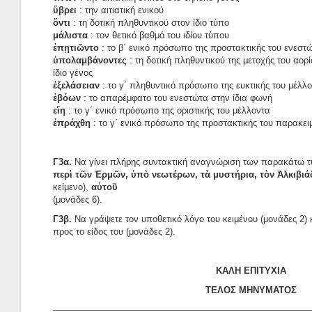
ὕβρει
: την αιτιατική ενικού
ὄντι
: τη δοτική πληθυντικού στον ίδιο τύπο
μάλιστα
: τον θετικό βαθμό του ιδίου τύπου
ἐπῃτιῶντο
: το β΄ ενικό πρόσωπο της προστακτικής του ενεστ
ὑπολαμβάνοντες
: τη δοτική πληθυντικού της μετοχής του αορ
ίδιο γένος
ἐξελάσειαν
: το γ΄ πληθυντικό πρόσωπο της ευκτικής του μέλλο
ἐβόων
: το απαρέμφατο του ενεστώτα στην ίδια φωνή
εἴη
: το γ΄ ενικό πρόσωπο της οριστικής του μέλλοντα
ἐπράχθη
: το γ΄ ενικό πρόσωπο της προστακτικής του παρακει
Γ3α.
Να γίνει πλήρης συντακτική αναγνώριση των παρακάτω 
περὶ τῶν Ἑρμῶν, ὑπὸ νεωτέρων, τὰ μυστήρια, τὸν
Ἀλκιβιά
κείμενο),
αὐτοῦ
(μονάδες 6).
Γ3β.
Να γράψετε τον υποθετικό λόγο του κειμένου (μονάδες 2) 
προς το είδος του (μονάδες 2).
ΚΑΛΗ ΕΠΙΤΥΧΙΑ
ΤΕΛΟΣ ΜΗΝΥΜΑΤΟΣ
————————————————————————————