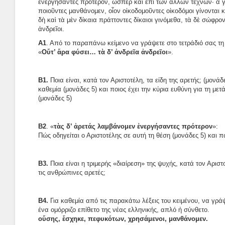
ἐνεργήσαντες πρότερον, ὥσπερ καὶ ἐπὶ τῶν ἄλλων τεχνῶν· ἃ γὰ
ποιοῦντες μανθάνομεν, οἷον οἰκοδομοῦντες οἰκοδόμοι γίνονται κα
δὴ καὶ τὰ μὲν δίκαια πράττοντες δίκαιοι γινόμεθα, τὰ δὲ σώφρο
ἀνδρεῖοι.
Α1
. Από το παραπάνω κείμενο να γράψετε στο τετράδιό σας τ
«
Οὔτ’ ἄρα φύσει… τὰ δ’ ἀνδρεῖα ἀνδρεῖοι
».
Β1.
Ποια είναι, κατά τον Αριστοτέλη, τα είδη της αρετής; (μονά
καθεμία (μονάδες 5) και ποιος έχει την κύρια ευθύνη για τη με
(μονάδες 5)
Β2
. «
τὰς δ’ ἀρετάς λαμβάνομεν ἐνεργήσαντες πρότερον
»:
Πώς οδηγείται ο Αριστοτέλης σε αυτή τη θέση (μονάδες 5) και π
Β3.
Ποια είναι η τριμερής «διαίρεση» της ψυχής, κατά τον Αριστ
τις ανθρώπινες αρετές;
Β4.
Για καθεμία από τις παρακάτω λέξεις του κειμένου, να γράψ
ένα ομόρριζο επίθετο της νέας ελληνικής, απλό ή σύνθετο.
οὔσης, ἔσχηκε, πεφυκότων, χρησάμενοι, μανθάνομεν.