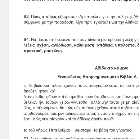
Β3.
Ποιες απόψεις εξέφρασε ο Αριστοτέλης για την πόλη της Αθ
σύμφωνα με την παράδοση, λίγο πριν εγκαταλείψει την Αθήνα;
Β4.
Να βρείτε στο κείμενο που σας δίνεται μία ομόρριζη λέξη γ
λέξεις:
σχέση, ανόρθωση, καθαίρεση, απάθεια, υπόλοιπο, δι
πρακτική, ραστώνη.
Αδίδακτο κείμενο
Ξενοφῶντος Ἀπομνημονεύματα Βιβλίο Δ, κε
Εἰ δὲ βιώσομαι πλείω χρόνον, ἴσως ἀναγκαῖον ἔσται τὰ τοῦ γήρω
ἀκούειν ἧττον καὶ
διανοεῖσθαι χεῖρον καὶ δυσμαθέστερον ἀποβαίνειν καὶ ἐπιλησμ
βελτίων ἦν, τούτων χείρω γίγνεσθαι· ἀλλὰ μὴν ταῦτά γε μὴ αἰσ
βίος, αἰσθανόμενον δὲ πῶς οὐκ ἀνάγκη χεῖρόν τε καὶ ἀηδέστερο
ἀποθανοῦμαι, τοῖς μὲν ἀδίκως ἐμὲ ἀποκτείνασιν αἰσχρὸν ἂν εἴη 
ἐστι, πῶς οὐκ αἰσχρὸν καὶ τὸ ἀδίκως ὁτιοῦν ποιεῖν;
———–
τὰ τοῦ γήρως ἐπιτελοῦμαι = υφίσταμαι τα βάρη του γήρατος
Γ1.
Να γράψετε στο τετράδιό σας τη μετάφραση του κειμένου.