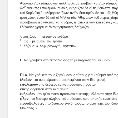
Ἀθηναῖοι Λακεδαιμονίων πολλὴν λείαν ἔλαβον· καὶ Λακεδαιμόνιο
2
ὣς
ἀφέντες ἐπολέμουν αὐτοῖς, ἐκήρυξαν δὲ εἴ τις βούλεται π
καὶ Κορίνθιοι ἐπολέμησαν ἰδίων τινῶν διαφορῶν ἕνεκα τοῖς Ἀθην
ἡσύχαζον. εἷλον δὲ καὶ οἱ Μήλιοι τῶν Ἀθηναίων τοῦ περιτειχίσ
προσβαλόντες νυκτός, καὶ ἄνδρας τε ἀπέκτειναν καὶ ἐσενεγκάμε
ἐδύναντο χρήσιμα ἀναχωρήσαντες ἡσύχαζον.
———–
. λοχίζομαι = πέφτω σε ενέδρα
1
2
. ὣς = με αυτόν τον τρόπο
3
. λῄζομαι = λαφυραγωγώ, ληστεύω
Γ.
Να γράψετε στο τετράδιό σας τη μετάφραση του κειμένου.
Γ1.α.
Να γράψετε τους ζητούμενους τύπους για καθεμιά από τις
ἔλαβον
: το απαρέμφατο παρακειμένου στην ίδια φωνή.
ἐπολέμουν
: το δεύτερο ενικό πρόσωπο προστα-
κτικής αορίστου στην ίδια φωνή.
ἐκήρυξαν
: το τρίτο ενικό πρόσωπο ευκτικής μέλλοντα στην ίδι
εἷλον
: το δεύτερο πληθυντικό πρόσωπο υποτακτικής ενεστώτα
προσβαλόντες
: το δεύτερο ενικό πρόσωπο οριστικής του ίδιο
Μονάδες 5