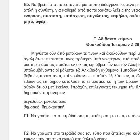
Β5.
Να βρείτε στο παραπάνω πρωτότυπο διδαγμένο κείμενο μία
απλή ή σύνθετη, για καθεμιά από τις παρακάτω λέξεις της νέας
ενόραση, σύσταση, κατάσχεση, σύγκλητος, κειμήλιο, σκόπ
ρητό, άφιξη
.
Γ. Αδίδακτο κείμενο
Θουκυδίδου Ἱστοριῶν Ζ 28
Μηνύεται οὖν ἀπὸ μετοίκων τέ τινων καὶ ἀκολούθων περὶ 
ἀγαλμάτων περικοπαί τινες πρότερον ὑπὸ νεωτέρων μετὰ παιδιᾶ
μυστήρια ἅμα ὡς ποιεῖται ἐν οἰκίαις ἐφ’ ὕβρει· ὧν καὶ τὸν Ἀλκι
ὑπολαμβάνοντες οἱ μάλιστα τῷ Ἀλκιβιάδῃ ἀχθόμενοι ἐμποδὼν ὄν
βεβαίως προεστάναι, καὶ νομίσαντες, εἰ αὐτὸν ἐξελάσειαν, πρῶτ
ἐβόων ὡς ἐπὶ δήμου καταλύσει τὰ τε μυστικὰ καὶ ἡ τῶν Ἑρμῶν π
αὐτῶν ὅτι οὐ μετ’ ἐκείνου ἐπράχθη, ἐπιλέγοντες τεκμήρια τὴν ἄ
δημοτικὴν παρανομίαν.
μεγαλύνω
: μεγαλοποιώ
δημοτική
: δημοκρατική
Γ1.
Να γράψετε στο τετράδιό σας τη μετάφραση του παραπάνω 
Γ2.
Να γράψετε στο τετράδιό σας τον τύπο που ζητείται για καθ
τινων
: την αιτιατική ενικού στο θηλυκό γένος