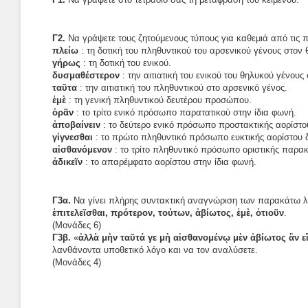
Γ2.
Να γράψετε τους ζητούμενους τύπους για καθεμιά από τις π
πλείω
: τη δοτική του πληθυντικού του αρσενικού γένους στον 
γήρως
: τη δοτική του ενικού.
δυσμαθέστερον
: την αιτιατική του ενικού του θηλυκού γένους
ταῦτα
: την αιτιατική του πληθυντικού στο αρσενικό γένος.
ἐμὲ
: τη γενική πληθυντικού δευτέρου προσώπου.
ὁρᾶν
: το τρίτο ενικό πρόσωπο παρατατικού στην ίδια φωνή.
ἀποβαίνειν
: το δεύτερο ενικό πρόσωπο προστακτικής αορίστου
γίγνεσθαι
: το πρώτο πληθυντικό πρόσωπο ευκτικής αορίστου 
αἰσθανόμενον
: το τρίτο πληθυντικό πρόσωπο οριστικής παρακ
ἀδικεῖν
: το απαρέμφατο αορίστου στην ίδια φωνή.
Γ3α.
Να γίνει πλήρης συντακτική αναγνώριση των παρακάτω λ
ἐπιτελεῖσθαι, πρότερον, τούτων, ἀβίωτος, ἐμὲ, ὁτιοῦν
.
(Μονάδες 6)
Γ3β.
«
ἀλλὰ μὴν ταῦτά γε μὴ αἰσθανομένῳ μὲν ἀβίωτος ἂν εἴ
λανθάνοντα υποθετικό λόγο και να τον αναλύσετε.
(Μονάδες 4)