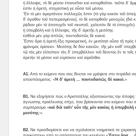
ἡ ἔλλειψις, τὸ δὲ μέσον ἐπαινεῖται καὶ κατορθοῦται· ταῦτα δ’ ἄ
ἐστὶν ἡ ἀρετή, στοχαστική γε οὖσα τοῦ μέσου.
Ἔτι τὸ μὲν ἁμαρτάνειν πολλαχῶς ἔστιν (τὸ γὰρ κακὸν τοῦ ἀπείρ
δ’ ἀγαθὸν τοῦ πεπερασμένου), τὸ δὲ κατορθοῦν μοναχῶς (διὸ κα
ῥᾴδιον μὲν τὸ ἀποτυχεῖν τοῦ σκοποῦ, χαλεπὸν δὲ τὸ ἐπιτυχεῖν)· 
ἡ ὑπερβολὴ καὶ ἡ ἔλλειψις, τῆς δ’ ἀρετῆς ἡ μεσότης·
ἐσθλοὶ μὲν γὰρ ἁπλῶς, παντοδαπῶς δὲ κακοί.
Ἔστιν ἄρα ἡ ἀρετὴ ἕξις προαιρετική, ἐν μεσότητι οὖσα τῇ πρὸς
φρόνιμος ὁρίσειεν. Μεσότης δὲ δύο κακιῶν, τῆς μὲν καθ’ ὑπερβολ
τῷ τὰς μὲν ἐλλείπειν τὰς δ’ ὑπερβάλλειν τοῦ δέοντος ἔν τε τοῖς 
ἀρετὴν τὸ μέσον καὶ εὑρίσκειν καὶ αἱρεῖσθαι.
Α1.
Από το κείμενο που σας δίνεται να γράψετε στο τετράδιό σ
αποσπάσματος: «
Ἡ δ’ ἀρετὴ … παντοδαπῶς δὲ κακοὶ.
»
Β1.
Να εξηγήσετε πώς ο Αριστοτέλης αξιοποιώντας την άποψη 
άγνωστης προέλευσης στίχο, που βρίσκονται στο κείμενο που σα
συμπέρασμα «
καὶ διὰ ταῦτ’ οὖν τῆς μὲν κακίας ἡ ὑπερβολὴ κ
μεσότης·
».
Β2.
Να προσδιορίσετε και να σχολιάσετε νοηματικά τα χαρακτη
προκύπτουν από το απόσπασμα του κειμένου «
Ἔστιν ἄρα … ὁ