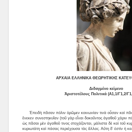
ΑΡΧΑΙΑ ΕΛΛΗΝΙΚΑ ΘΕΩΡΗΤΙΚΗΣ ΚΑΤΕΥ
Διδαγμένο κείμενο
Ἀριστοτέλους Πολιτικά (Α1,1/Γ1,2/Γ1,
Ἐπειδὴ πᾶσαν πόλιν ὁρῶμεν κοινωνίαν τινὰ οὖσαν καὶ πᾶ
ἕνεκεν συνεστηκυῖαν (τοῦ γὰρ εἶναι δοκοῦντος ἀγαθοῦ χάριν π
ὡς πᾶσαι μὲν ἀγαθοῦ τινος στοχάζονται, μάλιστα δὲ καὶ τοῦ 
κυριωτάτη καὶ πάσας περιέχουσα τὰς ἄλλας. Αὕτη δ’ ἐστὶν ἡ κα